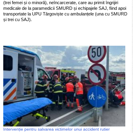
(trei femei și o minoră), neîncarcerate, care au primit îngrijiri
medicale de la paramedicii SMURD și echipajele SAJ, fiind apoi
transportate la UPU Târgoviște cu ambulanțele (una cu SMURD
și trei cu SAJ).
Intervenție pentru salvarea victimelor unui accident rutier