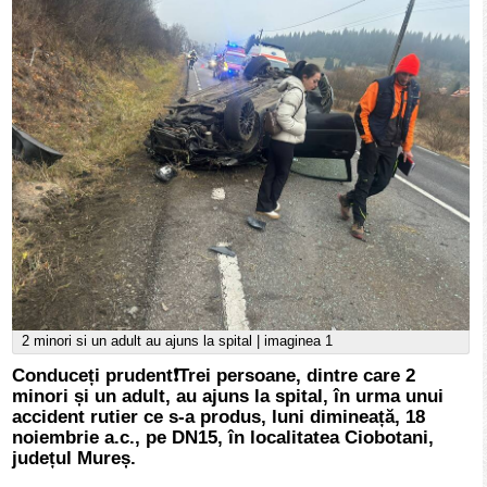
2 minori si un adult au ajuns la spital | imaginea 1
Conduceți prudent❗️Trei persoane, dintre care 2
minori și un adult, au ajuns la spital, în urma unui
accident rutier ce s-a produs, luni dimineață, 18
noiembrie a.c., pe DN15, în localitatea Ciobotani,
județul Mureș.