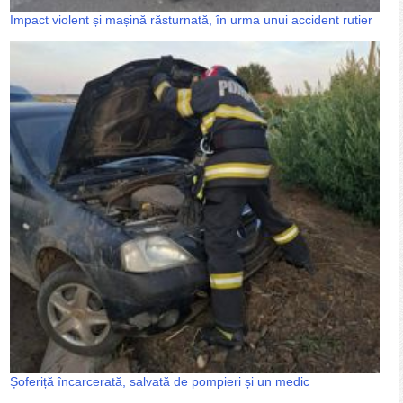
Impact violent și mașină răsturnată, în urma unui accident rutier
Șoferiță încarcerată, salvată de pompieri și un medic