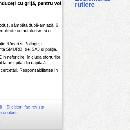
duceți cu grijă, pentru voi
rutiere
a produs, sâmbătă după-amiază, 6
implicate un autoturism și o
ție Răcari și Potlogi și
ță SMURD, trei SAJ și poliția.
in nefericire, în ciuda eforturilor
la un spital din capitală.
u cercetări. Responsabilitatea în
ă
Și cititorii fac revista
ca cookies
.