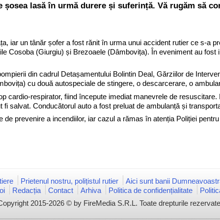
e șosea lasă în urmă durere și suferință. Vă rugăm să con
ața, iar un tânăr șofer a fost rănit în urma unui accident rutier ce s-
ățile Cosoba (Giurgiu) și Brezoaele (Dâmbovița). În eveniment au fost 
pompierii din cadrul Detașamentului Bolintin Deal, Gărziilor de Interven
bovița) cu două autospeciale de stingere, o descarcerare, o ambulan
top cardio-respirator, fiind începute imediat manevrele de resuscitare. D
fi salvat. Conducătorul auto a fost preluat de ambulanță și transportat 
 de prevenire a incendiilor, iar cazul a rămas în atenția Poliției pentr
iere
Prietenul nostru, polițistul rutier
Aici sunt banii Dumneavoastr
oi
Redacția
Contact
Arhiva
Politica de confidențialitate
Politi
Copyright 2015-2026 © by FireMedia S.R.L. Toate drepturile rezervate