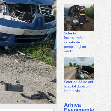
Șoferiță
încarcerată,
salvată de
pompieri și un
medic
Șofer de 33 de ani
la spital după un
impact violent
Arhiva
Evenimente