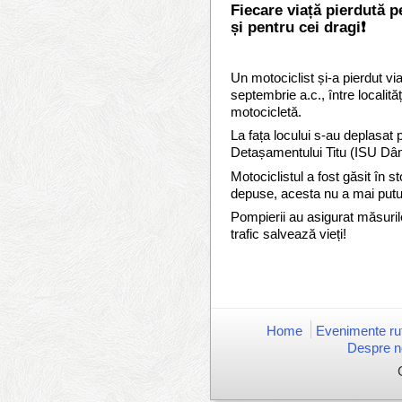
Fiecare viață pierdută p
și pentru cei dragi❗️
Un motociclist și-a pierdut vi
septembrie a.c., între localit
motocicletă.
La fața locului s-au deplasat 
Detașamentului Titu (ISU Dâm
Motociclistul a fost găsit în s
depuse, acesta nu a mai putut 
Pompierii au asigurat măsurile
trafic salvează vieți!
Home
Evenimente rut
Despre n