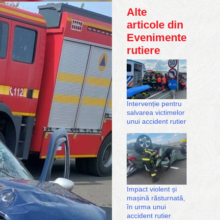
Alte
articole din
Evenimente
rutiere
Intervenție pentru
salvarea victimelor
unui accident rutier
Impact violent și
mașină răsturnată,
în urma unui
accident rutier