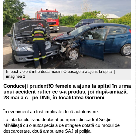
Impact violent intre doua masini O pasagera a ajuns la spital |
imaginea 1
Conduceți prudent❗️O femeie a ajuns la spital în urma
unui accident rutier ce s-a produs, joi după-amiază,
28 mai a.c., pe DN6, în localitatea Gorneni.
În eveniment au fost implicate două autoturisme.
La fața locului s-au deplasat pompierii din cadrul Secției
Mihăilești cu o autospecială de stingere dotată cu modul de
descarcerare, două ambulanțe SAJ și poliția.