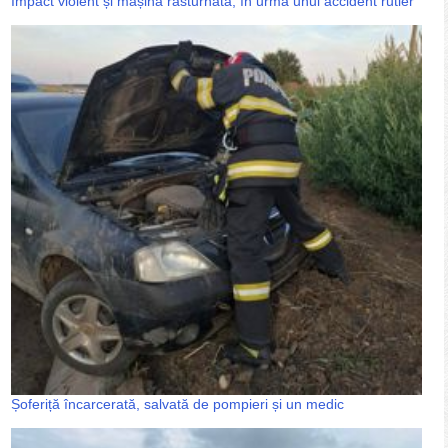
Impact violent și mașină răsturnată, în urma unui accident rutier
Șoferiță încarcerată, salvată de pompieri și un medic