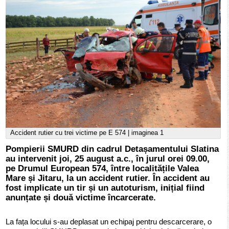
Accident rutier cu trei victime pe E 574 | imaginea 1
Pompierii SMURD din cadrul Detașamentului Slatina
au intervenit joi, 25 august a.c., în jurul orei 09.00,
pe Drumul European 574, între localitățile Valea
Mare și Jitaru, la un accident rutier. În accident au
fost implicate un tir și un autoturism, inițial fiind
anunțate și două victime încarcerate.
La fața locului s-au deplasat un echipaj pentru descarcerare, o