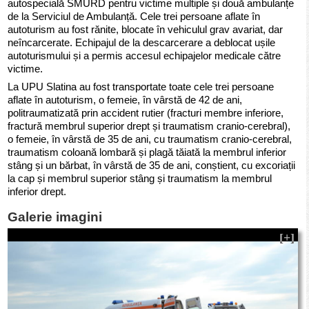
autospecială SMURD pentru victime multiple și două ambulanțe
de la Serviciul de Ambulanță. Cele trei persoane aflate în
autoturism au fost rănite, blocate în vehiculul grav avariat, dar
neîncarcerate. Echipajul de la descarcerare a deblocat ușile
autoturismului și a permis accesul echipajelor medicale către
victime.
La UPU Slatina au fost transportate toate cele trei persoane
aflate în autoturism, o femeie, în vârstă de 42 de ani,
politraumatizată prin accident rutier (fracturi membre inferiore,
fractură membrul superior drept și traumatism cranio-cerebral),
o femeie, în vârstă de 35 de ani, cu traumatism cranio-cerebral,
traumatism coloană lombară și plagă tăiată la membrul inferior
stâng și un bărbat, în vârstă de 35 de ani, conștient, cu excoriații
la cap și membrul superior stâng și traumatism la membrul
inferior drept.
Galerie imagini