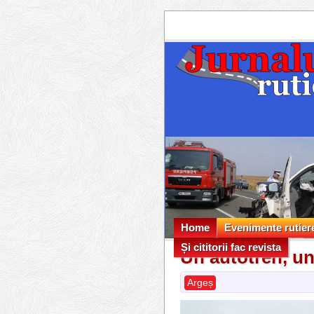
Home
Evenimente rutier
Și cititorii fac revista
Evenimente rutier
Un autotren, un
Și cititorii fac revista
Argeș