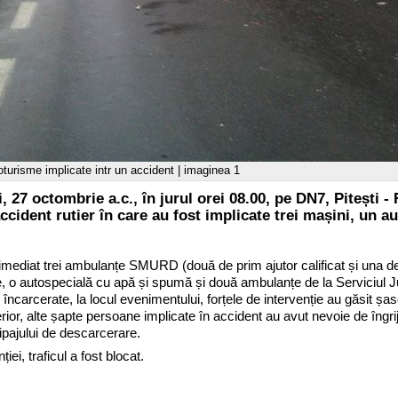
oturisme implicate intr un accident | imaginea 1
oi, 27 octombrie a.c., în jurul orei 08.00, pe DN7, Pitești
cident rutier în care au fost implicate trei mașini, un au
 imediat trei ambulanțe SMURD (două de prim ajutor calificat și una de
, o autospecială cu apă și spumă și două ambulanțe de la Serviciul Ju
încarcerate, la locul evenimentului, forțele de intervenție au găsit șa
terior, alte șapte persoane implicate în accident au avut nevoie de îngrij
ipajului de descarcerare.
iei, traficul a fost blocat.