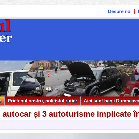
Despre noi
e
Prietenul nostru, polițistul rutier
Aici sunt banii Dumneavo
e
Prietenul nostru, polițistul rutier
Aici sunt banii Dumneavo
 autocar și 3 autoturisme implicate î