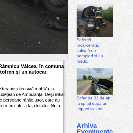
Șoferiță
încarcerată,
salvată de
pompieri și un
medic
 - Râmnicu Vâlcea, în comuna
totren și un autocar.
 terapie intensivă mobilă), o
dețean de Ambulanță. Deși inițial
Șofer de 33 de ani
se persoane rănite ușor, care au
la spital după un
iri medicale la fața locului. Nu a
impact violent
Arhiva
Evenimente