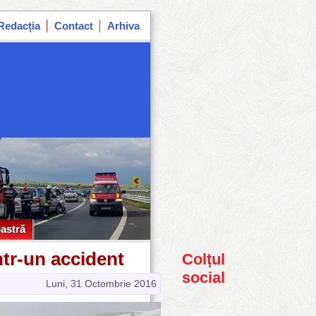
Redacția
Contact
Arhiva
astră
astră
ntr-un accident
Colțul
social
Luni, 31 Octombrie 2016