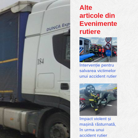
Alte
articole din
Evenimente
rutiere
Intervenție pentru
salvarea victimelor
unui accident rutier
Impact violent și
mașină răsturnată,
în urma unui
accident rutier