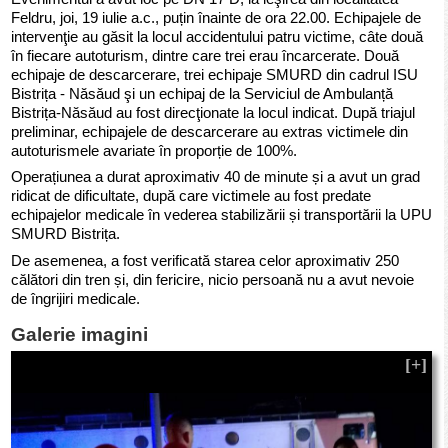
Feldru, joi, 19 iulie a.c., puțin înainte de ora 22.00. Echipajele de
intervenţie au găsit la locul accidentului patru victime, câte două
în fiecare autoturism, dintre care trei erau încarcerate. Două
echipaje de descarcerare, trei echipaje SMURD din cadrul ISU
Bistrița - Năsăud şi un echipaj de la Serviciul de Ambulanță
Bistrița-Năsăud au fost direcţionate la locul indicat. După triajul
preliminar, echipajele de descarcerare au extras victimele din
autoturismele avariate în proporție de 100%.
Operațiunea a durat aproximativ 40 de minute și a avut un grad
ridicat de dificultate, după care victimele au fost predate
echipajelor medicale în vederea stabilizării și transportării la UPU
SMURD Bistrița.
De asemenea, a fost verificată starea celor aproximativ 250
călători din tren și, din fericire, nicio persoană nu a avut nevoie
de îngrijiri medicale.
Galerie imagini