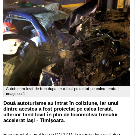
Autoturism lovit de tren dupa ce a fost proiectat pe calea ferata |
imaginea 1
Două autoturisme au intrat în coliziune, iar unul
dintre acestea a fost proiectat pe calea ferată,
ulterior fiind lovit în plin de locomotiva trenului
accelerat Iași - Timişoara.
Evenimentul a avut loc pe DN 17 D, la ieşirea din localitatea