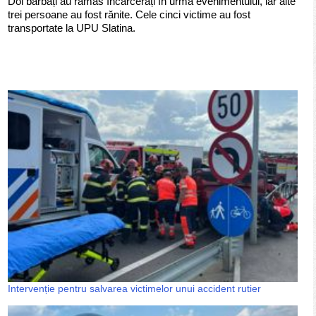
Doi bărbați au rămas încarcerați în urma evenimentului, iar alte
trei persoane au fost rănite. Cele cinci victime au fost
transportate la UPU Slatina.
Intervenție pentru salvarea victimelor unui accident rutier