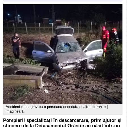
Accident rutier grav cu o persoana decedata si alte trei ranite |
imaginea 1
Pompierii specializaţi în descarcerare, prim ajutor şi
stingere de la Detaşamentul Orăştie au găsit într-un