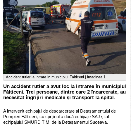
Accident rutier la intrare in municipiul Falticeni | imaginea 1
Un accident rutier a avut loc la intraree în municipiul
Fălticeni. Trei persoane, dintre care 2 încarcerate, au
necesitat îngrijiri medicale și transport la spital.
A intervenit echipajul de descarcerare al Detașamentului de
Pompieri Fălticeni, cu sprijinul a două echipaje SAJ și al
echipajului SMURD TIM, de la Detașamentul Suceava.