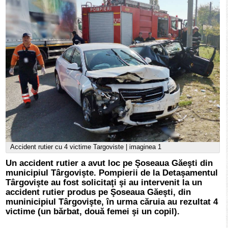
Accident rutier cu 4 victime Targoviste | imaginea 1
Un accident rutier a avut loc pe Şoseaua Găeşti din
municipiul Târgovişte. Pompierii de la Detaşamentul
Târgovişte au fost solicitaţi şi au intervenit la un
accident rutier produs pe Şoseaua Găeşti, din
muninicipiul Târgovişte, în urma căruia au rezultat 4
victime (un bărbat, două femei şi un copil).