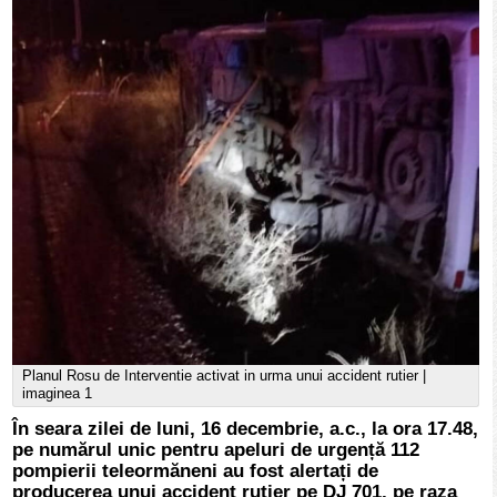
Planul Rosu de Interventie activat in urma unui accident rutier |
imaginea 1
În seara zilei de luni, 16 decembrie, a.c., la ora 17.48,
pe numărul unic pentru apeluri de urgență 112
pompierii teleormăneni au fost alertați de
producerea unui accident rutier pe DJ 701, pe raza