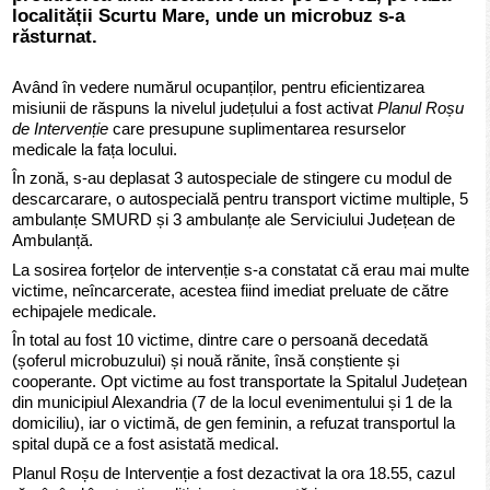
localității Scurtu Mare, unde un microbuz s-a
răsturnat.
Având în vedere numărul ocupanților, pentru eficientizarea
misiunii de răspuns la nivelul județului a fost activat
Planul Roșu
de Intervenție
care presupune suplimentarea resurselor
medicale la fața locului.
În zonă, s-au deplasat 3 autospeciale de stingere cu modul de
descarcarare, o autospecială pentru transport victime multiple, 5
ambulanțe SMURD și 3 ambulanțe ale Serviciului Județean de
Ambulanță.
La sosirea forțelor de intervenție s-a constatat că erau mai multe
victime, neîncarcerate, acestea fiind imediat preluate de către
echipajele medicale.
În total au fost 10 victime, dintre care o persoană decedată
(șoferul microbuzului) și nouă rănite, însă conștiente și
cooperante. Opt victime au fost transportate la Spitalul Județean
din municipiul Alexandria (7 de la locul evenimentului și 1 de la
domiciliu), iar o victimă, de gen feminin, a refuzat transportul la
spital după ce a fost asistată medical.
Planul Roșu de Intervenție a fost dezactivat la ora 18.55, cazul