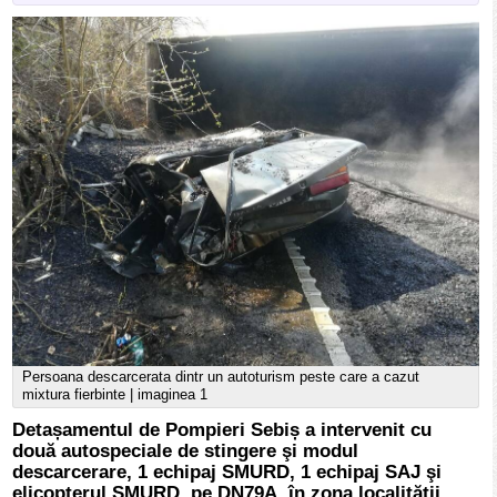
Persoana descarcerata dintr un autoturism peste care a cazut
mixtura fierbinte | imaginea 1
Detașamentul de Pompieri Sebiș a intervenit cu
două autospeciale de stingere şi modul
descarcerare, 1 echipaj SMURD, 1 echipaj SAJ şi
elicopterul SMURD, pe DN79A, în zona localității