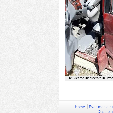
Trei victime incarcerate in urm
Home
Evenimente rut
Despre n