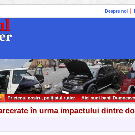
Despre noi
e
Prietenul nostru, polițistul rutier
Aici sunt banii Dumneavo
e
Prietenul nostru, polițistul rutier
Aici sunt banii Dumneavo
carcerate în urma impactului dintre d