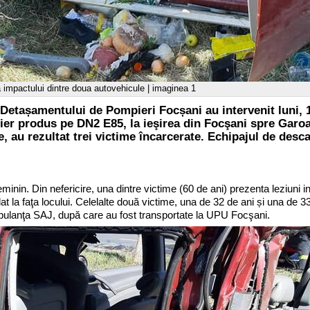
a impactului dintre doua autovehicule | imaginea 1
 Detașamentului de Pompieri Focșani au intervenit luni, 16
tier produs pe DN2 E85, la ieşirea din Focşani spre Garo
, au rezultat trei victime încarcerate. Echipajul de desc
minin. Din nefericire, una dintre victime (60 de ani) prezenta leziuni in
t la faţa locului. Celelalte două victime, una de 32 de ani și una de 33
anţa SAJ, după care au fost transportate la UPU Focşani.