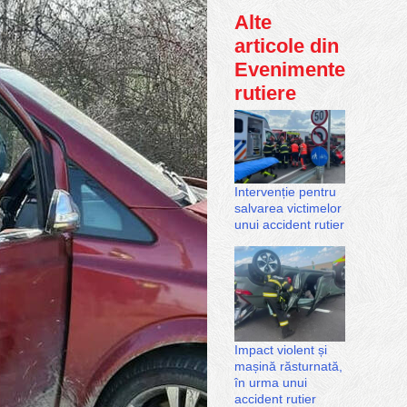
Alte
articole din
Evenimente
rutiere
Intervenție pentru
salvarea victimelor
unui accident rutier
Impact violent și
mașină răsturnată,
în urma unui
accident rutier