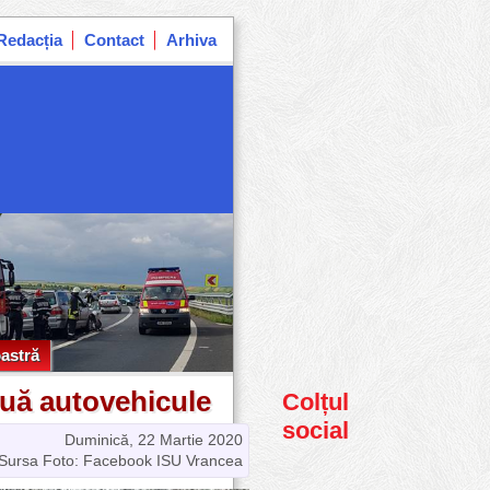
Redacția
Contact
Arhiva
astră
astră
ouă autovehicule
Colțul
social
Duminică, 22 Martie 2020
Sursa Foto: Facebook ISU Vrancea