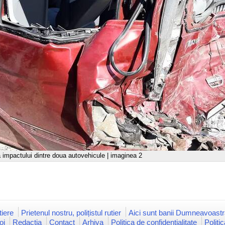
a impactului dintre doua autovehicule | imaginea 2
iere
Prietenul nostru, polițistul rutier
Aici sunt banii Dumneavoastr
oi
Redacția
Contact
Arhiva
Politica de confidențialitate
Politi