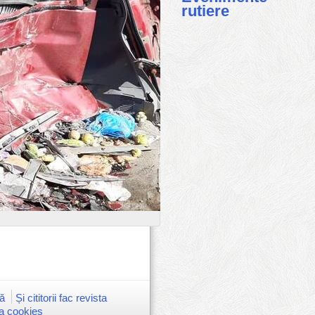
rutiere
ă
Și cititorii fac revista
ca cookies