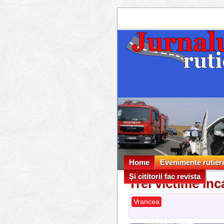
Home
Evenimente rutier
Și cititorii fac revista
Evenimente rutier
Trei victime în
Și cititorii fac revista
Vrancea