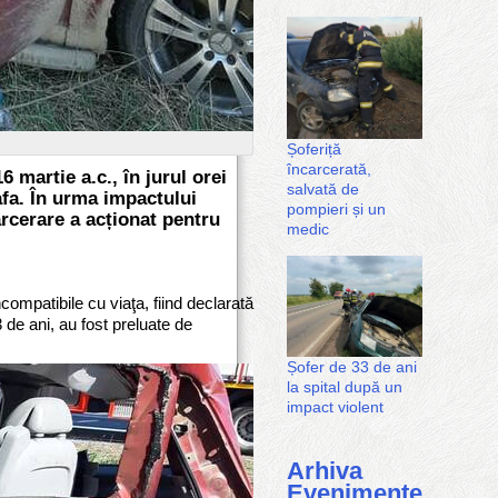
Șoferiță
încarcerată,
 martie a.c., în jurul orei
salvată de
afa. În urma impactului
pompieri și un
arcerare a acționat pentru
medic
compatibile cu viaţa, fiind declarată
 de ani, au fost preluate de
Șofer de 33 de ani
la spital după un
impact violent
Arhiva
Evenimente