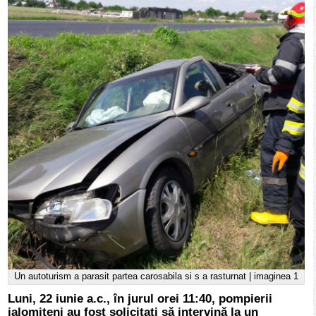
Un autoturism a parasit partea carosabila si s a rasturnat | imaginea 1
Luni, 22 iunie a.c., în jurul orei 11:40, pompierii
ialomiţeni au fost solicitați să intervină la un