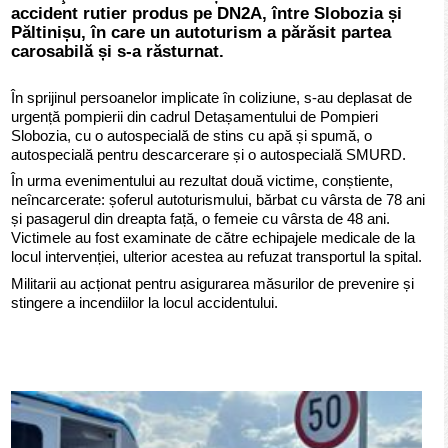
accident rutier produs pe DN2A, între Slobozia și
Păltinișu, în care un autoturism a părăsit partea
carosabilă și s-a răsturnat.
În sprijinul persoanelor implicate în coliziune, s-au deplasat de
urgență pompierii din cadrul Detașamentului de Pompieri
Slobozia, cu o autospecială de stins cu apă și spumă, o
autospecială pentru descarcerare și o autospecială SMURD.
În urma evenimentului au rezultat două victime, conștiente,
neîncarcerate: șoferul autoturismului, bărbat cu vârsta de 78 ani
și pasagerul din dreapta față, o femeie cu vârsta de 48 ani.
Victimele au fost examinate de către echipajele medicale de la
locul intervenției, ulterior acestea au refuzat transportul la spital.
Militarii au acționat pentru asigurarea măsurilor de prevenire și
stingere a incendiilor la locul accidentului.