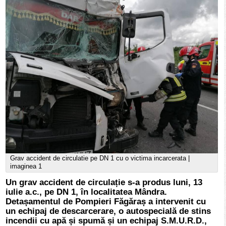
Grav accident de circulatie pe DN 1 cu o victima incarcerata |
imaginea 1
Un grav accident de circulație s-a produs luni, 13
iulie a.c., pe DN 1, în localitatea Mândra.
Detașamentul de Pompieri Făgăraș a intervenit cu
un echipaj de descarcerare, o autospecială de stins
incendii cu apă și spumă și un echipaj S.M.U.R.D.,