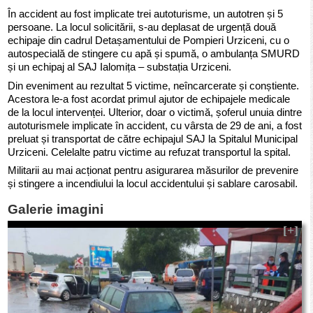
În accident au fost implicate trei autoturisme, un autotren și 5
persoane. La locul solicitării, s-au deplasat de urgență două
echipaje din cadrul Detașamentului de Pompieri Urziceni, cu o
autospecială de stingere cu apă și spumă, o ambulanța SMURD
și un echipaj al SAJ Ialomița – substația Urziceni.
Din eveniment au rezultat 5 victime, neîncarcerate și conștiente.
Acestora le-a fost acordat primul ajutor de echipajele medicale
de la locul intervenței. Ulterior, doar o victimă, șoferul unuia dintre
autoturismele implicate în accident, cu vârsta de 29 de ani, a fost
preluat și transportat de către echipajul SAJ la Spitalul Municipal
Urziceni. Celelalte patru victime au refuzat transportul la spital.
Militarii au mai acționat pentru asigurarea măsurilor de prevenire
și stingere a incendiului la locul accidentului și sablare carosabil.
Galerie imagini