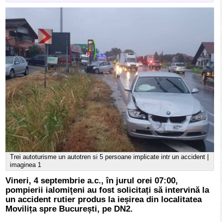
Trei autoturisme un autotren si 5 persoane implicate intr un accident |
imaginea 1
Vineri, 4 septembrie a.c., în jurul orei 07:00,
pompierii ialomiţeni au fost solicitați să intervină la
un accident rutier produs la ieșirea din localitatea
Movilița spre București, pe DN2.