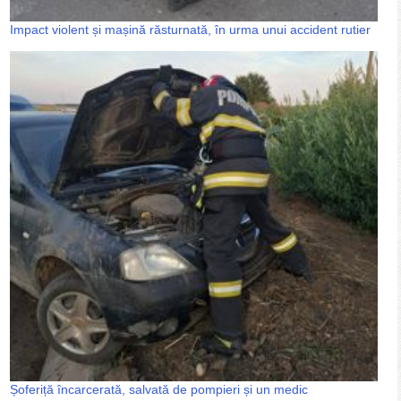
Impact violent și mașină răsturnată, în urma unui accident rutier
Șoferiță încarcerată, salvată de pompieri și un medic