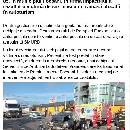
85, în municipiul Focșani. În urma impactului a
rezultat o victimă de sex masculin, rămasă blocată
în autoturism.
Pentru gestionarea situației de urgență au fost mobilizate 3
echipaje din cadrul Detașamentului de Pompieri Focșani, cu o
autospecială de intervenție, o autospecială de descarcerare și o
ambulanță SMURD.
La locul evenimentului, echipajul de descarcerare a extras
victima din autoturism. Pacientul a fost predat în stare
conștientă, cu dureri la membrele inferioare, unui echipaj al
Serviciului de Ambulanță Județean Vrancea, care l-a transportat
la Unitatea de Primiri Urgențe Focșani. Ulterior, un echipaj de
intervenție a acționat pentru sablarea carosabilului.