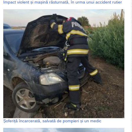
Impact violent și mașină răsturnată, în urma unui accident rutier
Șoferiță încarcerată, salvată de pompieri și un medic