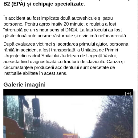
B2 (EPA) și echipaje specializate.
În accident au fost implicate două autovehicule și patru
persoane. Pentru aproximativ 20 minute, circulația a fost
întreruptă pe un singur sens al DN24. La fața locului au fost
găsite două autoturisme răsturnate și o victimă neîncarcerată.
După evaluarea victimei și acordarea primului ajutor, persoana
rănită în accident a fost transportată la Unitatea de Primiri
Urgențe din cadrul Spitalului Județean de Urgență Vaslui,
aceasta fiind diagnosticată cu fractură de claviculă. Cauza și
circumstanțele producerii accidentului sunt cercetate de
instituțiile abilitate în acest sens.
Galerie imagini