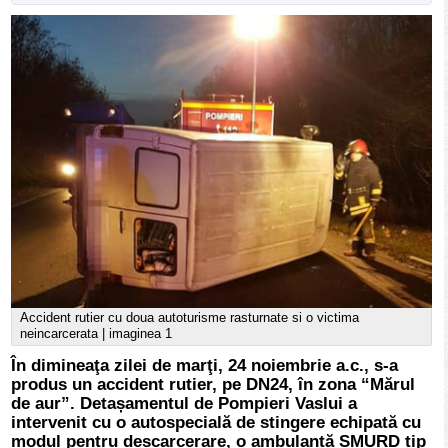
Accident rutier cu doua autoturisme rasturnate si o victima
neincarcerata | imaginea 1
În dimineaţa zilei de marţi, 24 noiembrie a.c., s-a
produs un accident rutier, pe DN24, în zona “Mărul
de aur”. Detașamentul de Pompieri Vaslui a
intervenit cu o autospecială de stingere echipată cu
modul pentru descarcerare, o ambulanță SMURD tip