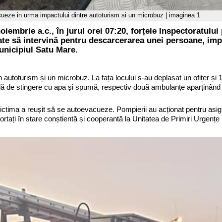
ueze in urma impactului dintre autoturism si un microbuz | imaginea 1
oiembrie a.c., în jurul orei 07:20, forțele Inspectoratului
te să intervină pentru descarcerarea unei persoane, impli
nicipiul Satu Mare.
 autoturism și un microbuz. La fața locului s-au deplasat un ofițer și 
lă de stingere cu apa și spumă, respectiv două ambulanțe aparținând
 victima a reușit să se autoevacueze. Pompierii au acționat pentru asi
portați în stare conștientă și cooperantă la Unitatea de Primiri Urgen