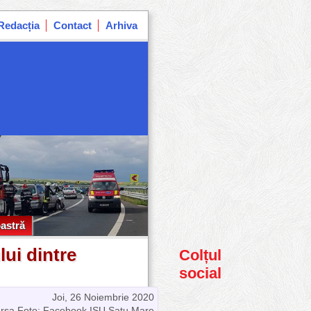
Redacția
Contact
Arhiva
astră
astră
ui dintre
Colțul
social
Joi, 26 Noiembrie 2020
rsa Foto: Facebook ISU Satu Mare