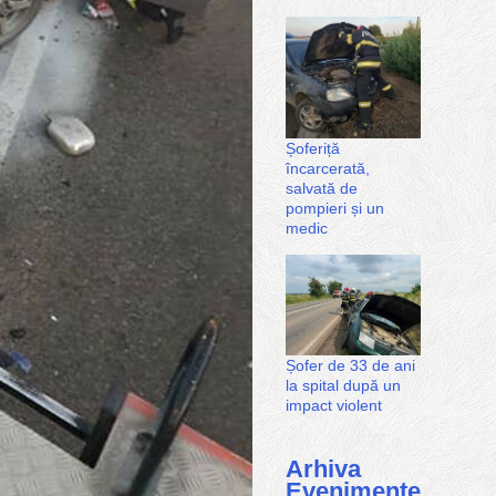
Șoferiță
încarcerată,
salvată de
pompieri și un
medic
Șofer de 33 de ani
la spital după un
impact violent
Arhiva
Evenimente