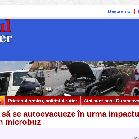
Despre noi
e
Prietenul nostru, polițistul rutier
Aici sunt banii Dumneavo
e
Prietenul nostru, polițistul rutier
Aici sunt banii Dumneavo
t să se autoevacueze în urma impactul
un microbuz
Su