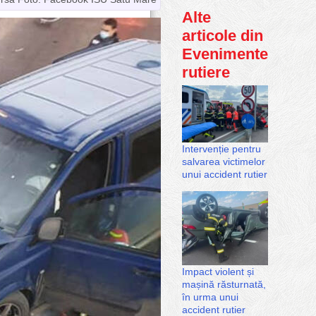
Alte
articole din
Evenimente
rutiere
Intervenție pentru
salvarea victimelor
unui accident rutier
Impact violent și
mașină răsturnată,
în urma unui
accident rutier