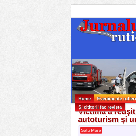
Home
Evenimente rutier
Și cititorii fac revista
Evenimente rutier
Victima a reuşi
Și cititorii fac revista
autoturism și 
Satu Mare