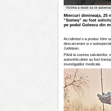
Victima a reusit sa se autoevac
Miercuri dimineaţa, 25 n
“Someș” au fost solicita
pe podul Golescu din mu
Accidentul s-a produs între un
descarcerare și o autospecia
Județean.
Până la sosirea salvatorilor,
autovehiculelor au fost trans
investigațiilor medicale.