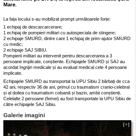
Mare.
La fața locului s-au mobilizat prompt următoarele forțe:
1 echipaj de descarcarcerare;
1 echipaj de pompieri militari cu autospeciala de stingere;
2 echipaje SMURD, dintre care 1 echipaj de prim-ajutor SMURD
cu medic;
2 echipaje SAJ SIBIU.
Pompierii militari au intervenit pentru descarcerarea a 3
persoane implicate, conștiente. Echipajele SMURD și SAJ au
acordat îngrijiri medicale și au evaluat medical cele 4 persoane
implicate.
Echipajele SMURD au transportat la UPU Sibiu 2 bărbați de cca
42 ani, respectiv 36 de ani, primul cu traumatism cranio-celebral
și al doilea cu traumatism coloană și bazin, ambii conștienți.
Celelalte 2 persoane (femei) au fost transportate la UPU Sibiu de
către echipajele SAJ Sibiu.
Galerie imagini