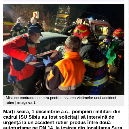
Misiune contracronometru pentru salvarea victimelor unui accident
rutier | imaginea 1
Marţi seara, 1 decembrie a.c., pompierii militari din
cadrul ISU Sibiu au fost solicitați să intervină de
urgență la un accident rutier produs între două
autoturisme pe DN 14, la ieşirea din localitatea Șura