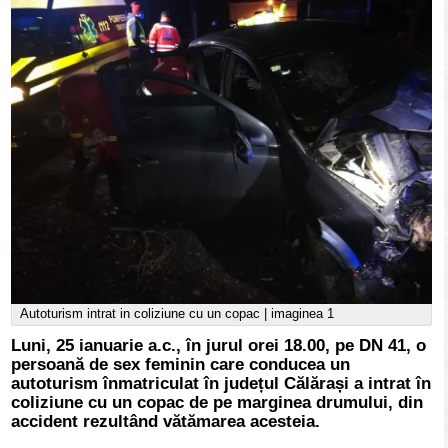
Autoturism intrat in coliziune cu un copac | imaginea 1
Luni, 25 ianuarie a.c., în jurul orei 18.00, pe DN 41, o
persoană de sex feminin care conducea un
autoturism înmatriculat în județul Călărași a intrat în
coliziune cu un copac de pe marginea drumului, din
accident rezultând vătămarea acesteia.