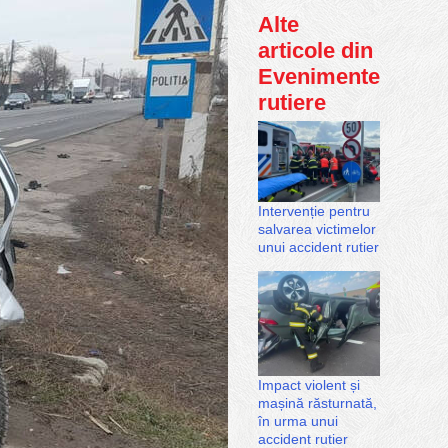
Alte
articole din
Evenimente
rutiere
Intervenție pentru
salvarea victimelor
unui accident rutier
Impact violent și
mașină răsturnată,
în urma unui
accident rutier