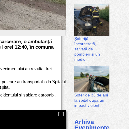
Șoferiță
carcerare, o ambulanță
încarcerată,
rul orei 12:40, în comuna
salvată de
pompieri și un
medic
venimentului au rezultat trei
pe care au transportat-o la Spitalul
pital.
cidentului și sablare carosabil.
Șofer de 33 de ani
la spital după un
impact violent
Arhiva
Evenimente