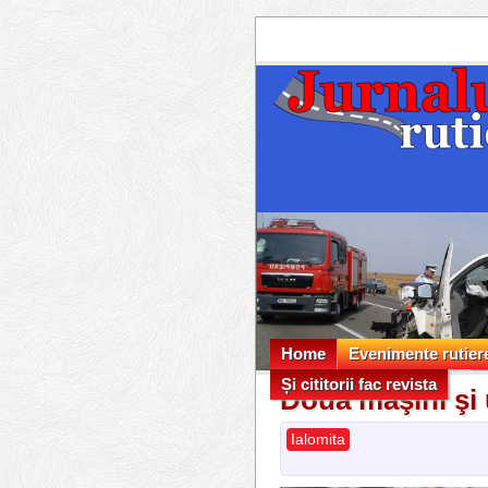
Home
Evenimente rutier
Și cititorii fac revista
Evenimente rutier
Două maşini şi 
Și cititorii fac revista
Ialomita