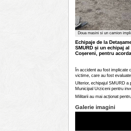
Doua masini si un camion implic
Echipaje de la Detașame
SMURD și un echipaj al S
Coșereni, pentru acordar
În accident au fost implicate
victime, care au fost evaluate
Ulterior, echipajul SMURD a p
Municipal Urziceni pentru inve
Militarii au mai acționat pentr
Galerie imagini