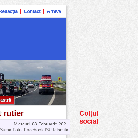
Redacția
Contact
Arhiva
astră
astră
 rutier
Colțul
social
Miercuri, 03 Februarie 2021
Sursa Foto: Facebook ISU Ialomita