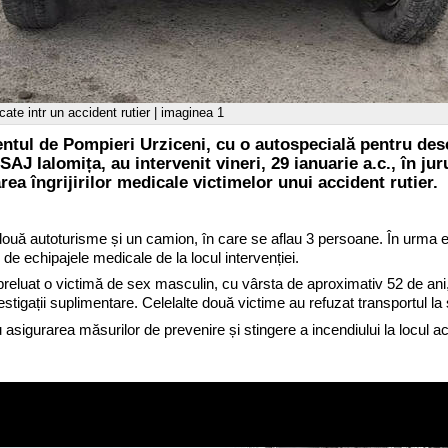
ate intr un accident rutier | imaginea 1
ntul de Pompieri Urziceni, cu o autospecială pentru des
AJ Ialomița, au intervenit vineri, 29 ianuarie a.c., în ju
ea îngrijirilor medicale victimelor unui accident rutier.
 două autoturisme și un camion, în care se aflau 3 persoane. În urma e
 de echipajele medicale de la locul intervenției.
reluat o victimă de sex masculin, cu vârsta de aproximativ 52 de ani, 
stigații suplimentare. Celelalte două victime au refuzat transportul la s
u asigurarea măsurilor de prevenire și stingere a incendiului la locul ac