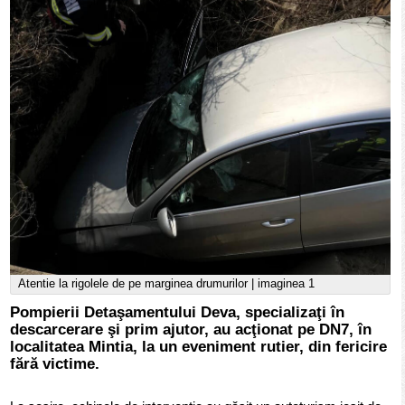
Atentie la rigolele de pe marginea drumurilor | imaginea 1
Pompierii Detaşamentului Deva, specializaţi în
descarcerare şi prim ajutor, au acţionat pe DN7, în
localitatea Mintia, la un eveniment rutier, din fericire
fără victime.