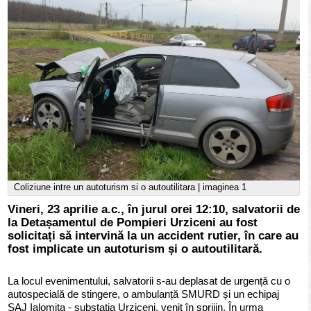
Coliziune intre un autoturism si o autoutilitara | imaginea 1
Vineri, 23 aprilie a.c., în jurul orei 12:10, salvatorii de
la Detașamentul de Pompieri Urziceni au fost
solicitați să intervină la un accident rutier, în care au
fost implicate un autoturism și o autoutilitară.
La locul evenimentului, salvatorii s-au deplasat de urgență cu o
autospecială de stingere, o ambulanță SMURD și un echipaj
SAJ Ialomița - substația Urziceni, venit în sprijin. În urma