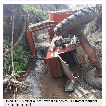
Un adult si un minor au fost extrasi din cabina unui tractor rasturnat
in vale | imaginea 1