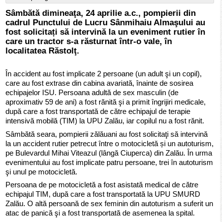
Sâmbătă dimineaţa, 24 aprilie a.c., pompierii din
cadrul Punctului de Lucru Sânmihaiu Almaşului au
fost solicitați să intervină la un eveniment rutier în
care un tractor s-a răsturnat într-o vale, în
localitatea Răstolţ.
În accident au fost implicate 2 persoane (un adult şi un copil),
care au fost extrase din cabina avariată, înainte de sosirea
echipajelor ISU. Persoana adultă de sex masculin (de
aproximativ 59 de ani) a fost rănită şi a primit îngrijiri medicale,
după care a fost transportată de către echipajul de terapie
intensivă mobilă (TIM) la UPU Zalău, iar copilul nu a fost rănit.
Sâmbătă seara, pompierii zălăuani au fost solicitaţi să intervină
la un accident rutier petrecut între o motocicletă și un autoturism,
pe Bulevardul Mihai Viteazul (lângă Ciuperca) din Zalău. În urma
evenimentului au fost implicate patru persoane, trei în autoturism
şi unul pe motocicletă.
Persoana de pe motocicletă a fost asistată medical de către
echipajul TIM, după care a fost transportată la UPU SMURD
Zalău. O altă persoană de sex feminin din autoturism a suferit un
atac de panică şi a fost transportată de asemenea la spital.