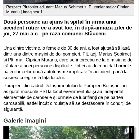
Respect Plutonier adjutant Marius Sobirnet si Plutonier major Ciprian
Murariu | imaginea 1
Două persoane au ajuns la spital în urma unui
accident rutier ce a avut loc, în după-amiaza zilei de
joi, 27 mai a.c., pe raza comunei Stăuceni.
Una dintre victime, o femeie de 30 de ani, a fost ajutată să iasă
dintr-una dintre mașini de doi pompieri, Plt. adj. Marius Șobîrneț
și Plt. maj. Ciprian Murariu, care se întorceau de la o misiune de
căutare a unei persoane dispărute. Tot ei au deconectat bornele
bateriilor celor două autoturisme implicate în accident, până la
sosirea colegilor la fața locului.
Pompierii din cadrul Detașamentului de Pompieri Botoșani au
asigurat măsurile PSI la locul evenimentului și au îndepărtat
elementele de caroserie și urmele de lubrifianți de pe partea
carosabilă, astfel încât circulația să se desfășoare în condiții de
siguranță.
Galerie imagini