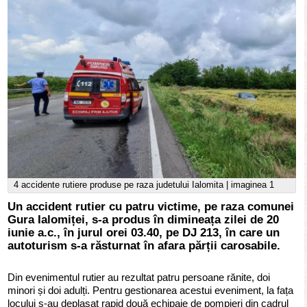
4 accidente rutiere produse pe raza judetului Ialomita | imaginea 1
Un accident rutier cu patru victime, pe raza comunei
Gura Ialomiței, s-a produs în dimineața zilei de 20
iunie a.c., în jurul orei 03.40, pe DJ 213, în care un
autoturism s-a răsturnat în afara părții carosabile.
Din evenimentul rutier au rezultat patru persoane rănite, doi
minori și doi adulți. Pentru gestionarea acestui eveniment, la fața
locului s-au deplasat rapid două echipaje de pompieri din cadrul