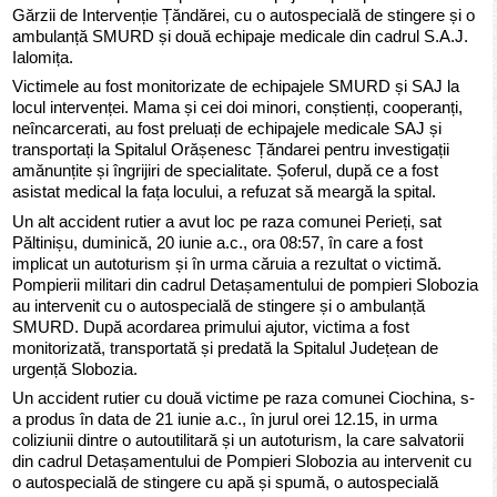
Gărzii de Intervenție Țăndărei, cu o autospecială de stingere și o
ambulanță SMURD și două echipaje medicale din cadrul S.A.J.
Ialomița.
Victimele au fost monitorizate de echipajele SMURD și SAJ la
locul intervenței. Mama și cei doi minori, conștienți, cooperanți,
neîncarcerati, au fost preluați de echipajele medicale SAJ și
transportați la Spitalul Orășenesc Țăndarei pentru investigații
amănunțite și îngrijiri de specialitate. Șoferul, după ce a fost
asistat medical la fața locului, a refuzat să meargă la spital.
Un alt accident rutier a avut loc pe raza comunei Perieți, sat
Păltinișu, duminică, 20 iunie a.c., ora 08:57, în care a fost
implicat un autoturism și în urma căruia a rezultat o victimă.
Pompierii militari din cadrul Detașamentului de pompieri Slobozia
au intervenit cu o autospecială de stingere și o ambulanță
SMURD. După acordarea primului ajutor, victima a fost
monitorizată, transportată și predată la Spitalul Județean de
urgență Slobozia.
Un accident rutier cu două victime pe raza comunei Ciochina, s-
a produs în data de 21 iunie a.c., în jurul orei 12.15, in urma
coliziunii dintre o autoutilitară și un autoturism, la care salvatorii
din cadrul Detașamentului de Pompieri Slobozia au intervenit cu
o autospecială de stingere cu apă și spumă, o autospecială