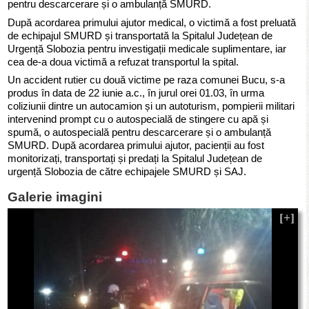
pentru descarcerare și o ambulanță SMURD.
După acordarea primului ajutor medical, o victimă a fost preluată
de echipajul SMURD și transportată la Spitalul Județean de
Urgență Slobozia pentru investigații medicale suplimentare, iar
cea de-a doua victimă a refuzat transportul la spital.
Un accident rutier cu două victime pe raza comunei Bucu, s-a
produs în data de 22 iunie a.c., în jurul orei 01.03, în urma
coliziunii dintre un autocamion și un autoturism, pompierii militari
intervenind prompt cu o autospecială de stingere cu apă și
spumă, o autospecială pentru descarcerare și o ambulanță
SMURD. După acordarea primului ajutor, pacienții au fost
monitorizați, transportați și predați la Spitalul Județean de
urgență Slobozia de către echipajele SMURD și SAJ.
Galerie imagini