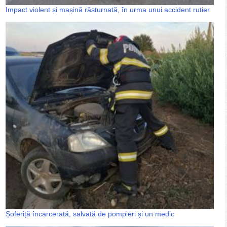
Impact violent și mașină răsturnată, în urma unui accident rutier
Șoferiță încarcerată, salvată de pompieri și un medic