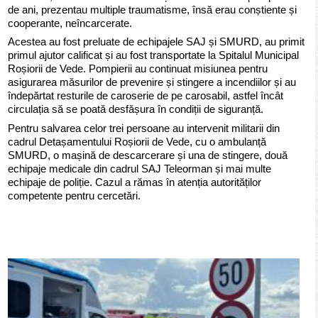
de ani, prezentau multiple traumatisme, însă erau conștiente și
cooperante, neîncarcerate.
Acestea au fost preluate de echipajele SAJ și SMURD, au primit
primul ajutor calificat și au fost transportate la Spitalul Municipal
Roșiorii de Vede. Pompierii au continuat misiunea pentru
asigurarea măsurilor de prevenire și stingere a incendiilor și au
îndepărtat resturile de caroserie de pe carosabil, astfel încât
circulația să se poată desfășura în condiții de siguranță.
Pentru salvarea celor trei persoane au intervenit militarii din
cadrul Detașamentului Roșiorii de Vede, cu o ambulanță
SMURD, o mașină de descarcerare și una de stingere, două
echipaje medicale din cadrul SAJ Teleorman și mai multe
echipaje de poliție. Cazul a rămas în atenția autorităților
competente pentru cercetări.