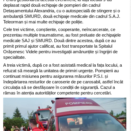
deplasat rapid două echipaje de pompieri din cadrul
Detașamentului Alexandria, cu o autospecială de stingere și o
ambulanță SMURD, două echipaje medicale din cadrul S.A.J.
Teleorman și mai multe echipaje de poliție.
Cele trei victime, conștiente, cooperante, neîncarcerate, ce
prezentau multiple traumatisme, au fost preluate de echipajele
medicale SAJ și SMURD. Două dintre acestea, după ce au
primit primul ajutor calificat, au fost transportate la Spitalul
Orășenesc Videle pentru investigații amănunțite și îngrijiri de
specialitate.
A treia victimă, după ce a fost asistată medical la fața locului, a
refuzat să meargă la unitatea de primiri urgențe. Pompierii au
continuat misiunea pentru asigurarea măsurilor P.S.I. și
îndepărtarea resturilor de caroserie de pe carosabil, astfel încât
circulația să se desfășoare în condiții de siguranță. Cazul a
rămas în atenția autorităților competente pentru cercetări.