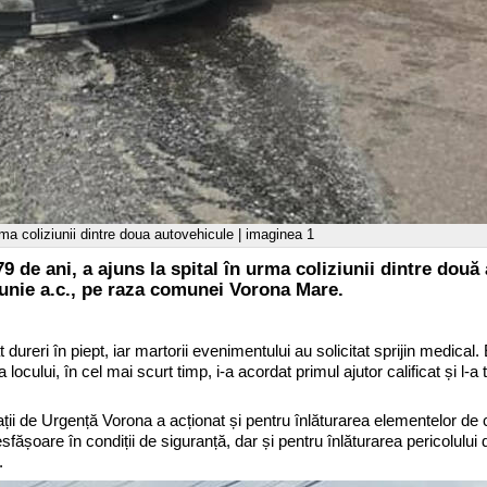
rma coliziunii dintre doua autovehicule | imaginea 1
79 de ani, a ajuns la spital în urma coliziunii dintre două
iunie a.c., pe raza comunei Vorona Mare.
ureri în piept, iar martorii evenimentului au solicitat sprijin medical. 
cului, în cel mai scurt timp, i-a acordat primul ajutor calificat și l-a tr
ații de Urgență Vorona a acționat și pentru înlăturarea elementelor de
esfășoare în condiții de siguranță, dar și pentru înlăturarea pericolului 
.