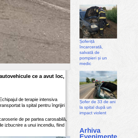
Șoferiță
încarcerată,
salvată de
pompieri și un
medic
 autovehicule ce a avut loc,
Echipajul de terapie intensiva
Șofer de 33 de ani
ansportat la spital pentru îngrijiri
la spital după un
impact violent
 caroserie de pe partea carosabilă,
de izbucnire a unui incendiu, fiind
Arhiva
Evenimente