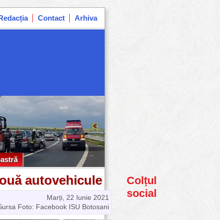
Redacția
Contact
Arhiva
astră
astră
 două autovehicule
Colțul
social
Marți, 22 Iunie 2021
Sursa Foto: Facebook ISU Botosani