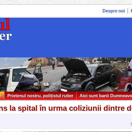
Despre noi
e
Prietenul nostru, polițistul rutier
Aici sunt banii Dumneavo
e
Prietenul nostru, polițistul rutier
Aici sunt banii Dumneavo
s la spital în urma coliziunii dintre