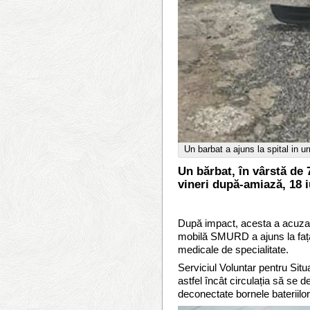
Un barbat a ajuns la spital in u
Un bărbat, în vârstă de 
vineri după-amiază, 18 
După impact, acesta a acuzat d
mobilă SMURD a ajuns la fața lo
medicale de specialitate.
Serviciul Voluntar pentru Situ
astfel încât circulația să se d
deconectate bornele bateriilor