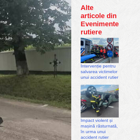
Alte
articole din
Evenimente
rutiere
Intervenție pentru
salvarea victimelor
unui accident rutier
Impact violent și
mașină răsturnată,
în urma unui
accident rutier