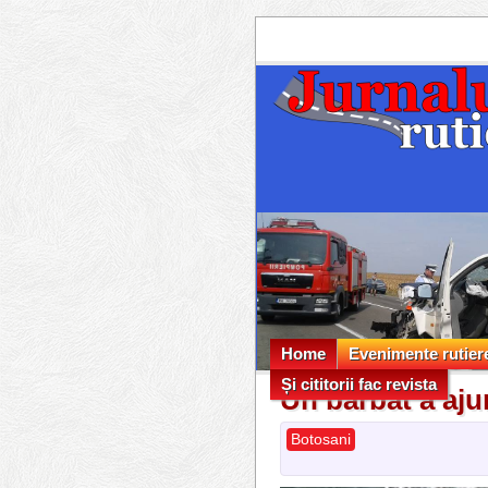
Home
Evenimente rutier
Și cititorii fac revista
Evenimente rutier
Un bărbat a ajun
Și cititorii fac revista
Botosani