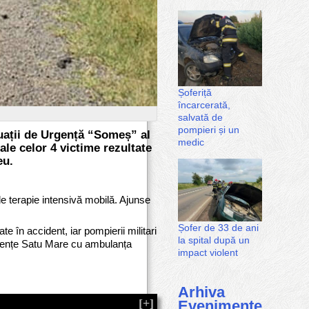
Șoferiță
încarcerată,
salvată de
pompieri și un
ituații de Urgență “Someș” al
medic
ale celor 4 victime rezultate
eu.
e terapie intensivă mobilă. Ajunse
Șofer de 33 de ani
e în accident, iar pompierii militari
la spital după un
Urgențe Satu Mare cu ambulanța
impact violent
Arhiva
Evenimente