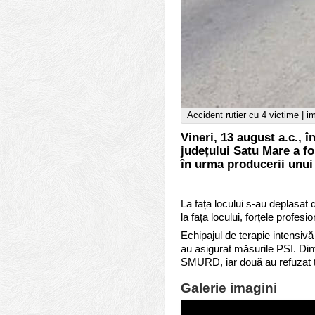
Accident rutier cu 4 victime | i
Vineri, 13 august a.c., 
județului Satu Mare a fo
în urma producerii unui 
La fața locului s-au deplasa
la fața locului, forțele profe
Echipajul de terapie intensivă
au asigurat măsurile PSI. Din
SMURD, iar două au refuzat tr
Galerie imagini