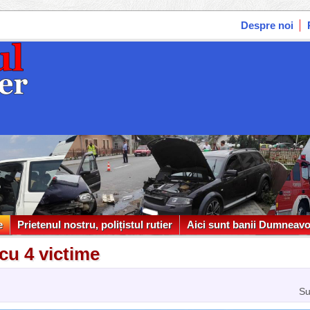
Despre noi
e
Prietenul nostru, polițistul rutier
Aici sunt banii Dumneavo
e
Prietenul nostru, polițistul rutier
Aici sunt banii Dumneavo
 cu 4 victime
Su