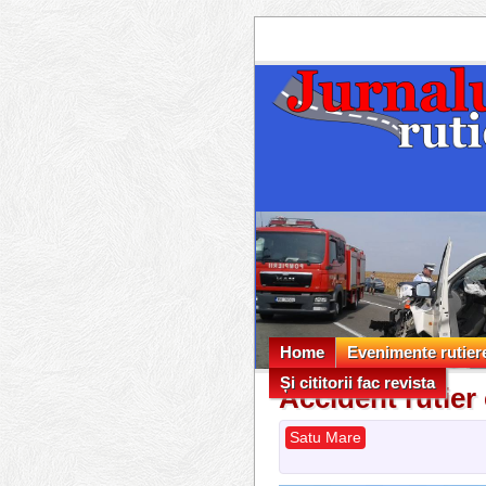
Home
Evenimente rutier
Și cititorii fac revista
Evenimente rutier
Accident rutier
Și cititorii fac revista
Satu Mare