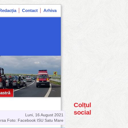
Redacția
Contact
Arhiva
astră
astră
Colțul
social
Luni, 16 August 2021
rsa Foto: Facebook ISU Satu Mare