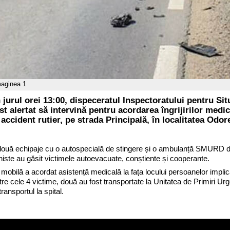
maginea 1
în jurul orei 13:00, dispeceratul Inspectoratului pentru S
st alertat să intervină pentru acordarea îngrijirilor medic
accident rutier, pe strada Principală, în localitatea Odor
t două echipaje cu o autospecială de stingere și o ambulanță SMURD d
sioniste au găsit victimele autoevacuate, conștiente și cooperante.
 mobilă a acordat asistență medicală la fața locului persoanelor implicat
tre cele 4 victime, două au fost transportate la Unitatea de Primiri 
ansportul la spital.