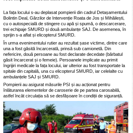
La fața locului s-au deplasat pompierii din cadrul Detașamentului
Bolintin Deal, Gărzilor de Intervenție Roata de Jos și Mihăilești,
cu o autospecială de stingere cu apă și spumă, o descarcerare,
trei echipaje SMURD și două ambulanțe SAJ. De asemenea, în
sprijin s-a aflat și elicopterul SMURD.
În urma evenimentului rutier au rezultat șase victime, dintre care
una a fost găsită încarcerată, prinsă sub camionetă. Din
nefericire, două persoane au fost declarate decedate (bărbatul
găsit încarcerat și o femeie). Persoanele implicate au primit
îngrijiri medicale la fața locului, iar ulterior au fost transportate la
spitale din capitală, una cu elicopterul SMURD, iar celelalte cu
ambulanțele SAJ și SMURD.
Pompierii au asigurat măsurile PSI și au acționat pentru
înlăturarea elementelor de caroserie de pe partea carosabilă,
astfel încât circulația să se desfășoare în condiții de siguranță.