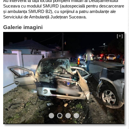
Au intervenit la fața locului pompierii militari ai Detașamentului
Suceava cu modulul SMURD (autospecială pentru descarcerare
și ambulanța SMURD B2), cu sprijinul a patru ambulanțe ale
Serviciului de Ambulanță Județean Suceava.
Galerie imagini