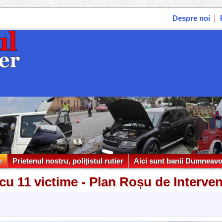
Despre noi
e
Prietenul nostru, polițistul rutier
Aici sunt banii Dumneavo
e
Prietenul nostru, polițistul rutier
Aici sunt banii Dumneavo
cu 11 victime - Plan Roșu de Interven