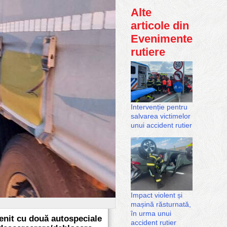
Alte
articole din
Evenimente
rutiere
Intervenție pentru
salvarea victimelor
unui accident rutier
Impact violent și
mașină răsturnată,
în urma unui
venit cu două autospeciale
accident rutier