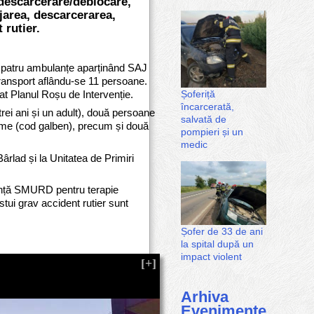
descarcerare/deblocare,
area, descarcerarea,
 rutier.
și patru ambulanțe aparținând SAJ
 transport aflându-se 11 persoane.
Șoferiță
vat Planul Roșu de Intervenție.
încarcerată,
rei ani și un adult), două persoane
salvată de
isme (cod galben), precum și două
pompieri și un
medic
ârlad și la Unitatea de Primiri
ulanță SMURD pentru terapie
stui grav accident rutier sunt
Șofer de 33 de ani
la spital după un
impact violent
Arhiva
Evenimente