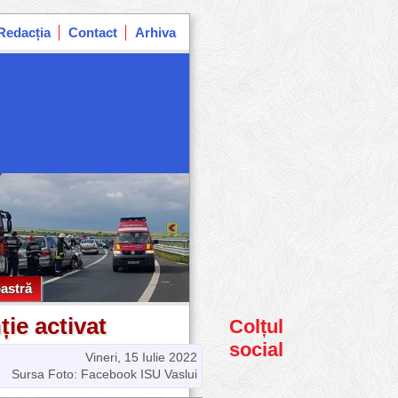
Redacția
Contact
Arhiva
astră
astră
ție activat
Colțul
social
Vineri, 15 Iulie 2022
Sursa Foto: Facebook ISU Vaslui