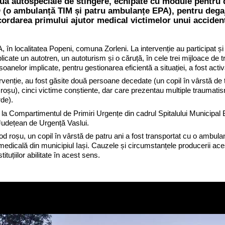
uă autospeciale de stingere, echipate cu module pentru 
(o ambulanță TIM și patru ambulanțe EPA), pentru degaj
cordarea primului ajutor medical victimelor unui accident
în localitatea Popeni, comuna Zorleni. La intervenție au participat 
plicate un autotren, un autoturism și o căruță, în cele trei mijloace de
nelor implicate, pentru gestionarea eficientă a situației, a fost acti
rvenție, au fost găsite două persoane decedate (un copil în vârstă de t
roșu), cinci victime conștiente, dar care prezentau multiple traumat
de).
 la Compartimentul de Primiri Urgențe din cadrul Spitalului Municipal B
 Județean de Urgență Vaslui.
n cod roșu, un copil în vârstă de patru ani a fost transportat cu o amb
 medicală din municipiul Iași. Cauzele și circumstanțele producerii ace
ituțiilor abilitate în acest sens.