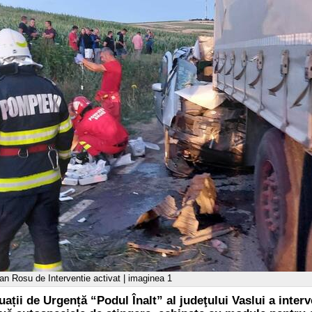
lan Rosu de Interventie activat | imaginea 1
uații de Urgență “Podul Înalt” al judeţului Vaslui a inter