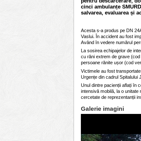
pentru descarcerare, do
cinci ambulanțe SMURD 
salvarea, evaluarea și a
Acesta s-a produs pe DN 24A, 
Vaslui. În accident au fost im
Având în vedere numărul persoa
La sosirea echipajelor de inte
cu răni extrem de grave (cod 
persoane rănite ușor (cod ver
Victimele au fost transportate
Urgențe din cadrul Spitalului
Unul dintre pacienții aflați î
intensivă mobilă, la o unitate
cercetate de reprezentanții inst
Galerie imagini