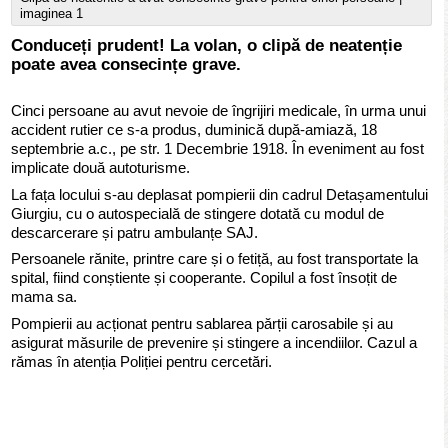
imaginea 1
Conduceți prudent! La volan, o clipă de neatenție
poate avea consecințe grave.
Cinci persoane au avut nevoie de îngrijiri medicale, în urma unui
accident rutier ce s-a produs, duminică după-amiază, 18
septembrie a.c., pe str. 1 Decembrie 1918. În eveniment au fost
implicate două autoturisme.
La fața locului s-au deplasat pompierii din cadrul Detașamentului
Giurgiu, cu o autospecială de stingere dotată cu modul de
descarcerare și patru ambulanțe SAJ.
Persoanele rănite, printre care și o fetiță, au fost transportate la
spital, fiind conștiente și cooperante. Copilul a fost însoțit de
mama sa.
Pompierii au acționat pentru sablarea părții carosabile și au
asigurat măsurile de prevenire și stingere a incendiilor. Cazul a
rămas în atenția Poliției pentru cercetări.