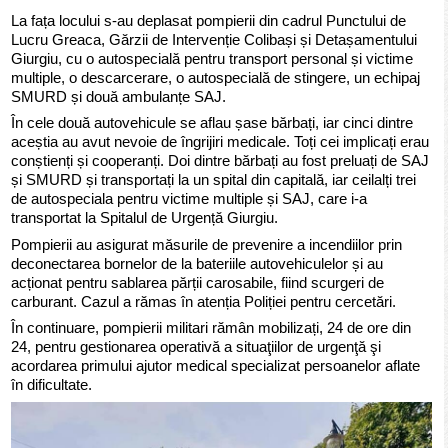
La fața locului s-au deplasat pompierii din cadrul Punctului de
Lucru Greaca, Gărzii de Intervenție Colibași și Detașamentului
Giurgiu, cu o autospecială pentru transport personal și victime
multiple, o descarcerare, o autospecială de stingere, un echipaj
SMURD și două ambulanțe SAJ.
În cele două autovehicule se aflau șase bărbați, iar cinci dintre
aceștia au avut nevoie de îngrijiri medicale. Toți cei implicați erau
conștienți și cooperanți. Doi dintre bărbați au fost preluați de SAJ
și SMURD și transportați la un spital din capitală, iar ceilalți trei
de autospeciala pentru victime multiple și SAJ, care i-a
transportat la Spitalul de Urgență Giurgiu.
Pompierii au asigurat măsurile de prevenire a incendiilor prin
deconectarea bornelor de la bateriile autovehiculelor și au
acționat pentru sablarea părții carosabile, fiind scurgeri de
carburant. Cazul a rămas în atenția Poliției pentru cercetări.
În continuare, pompierii militari rămân mobilizați, 24 de ore din
24, pentru gestionarea operativă a situaţiilor de urgenţă şi
acordarea primului ajutor medical specializat persoanelor aflate
în dificultate.