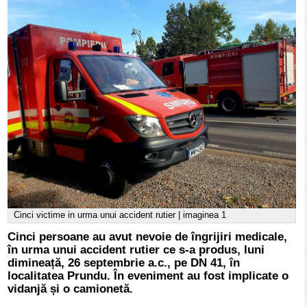
Cinci victime in urma unui accident rutier | imaginea 1
Cinci persoane au avut nevoie de îngrijiri medicale,
în urma unui accident rutier ce s-a produs, luni
dimineață, 26 septembrie a.c., pe DN 41, în
localitatea Prundu. În eveniment au fost implicate o
vidanjă și o camionetă.