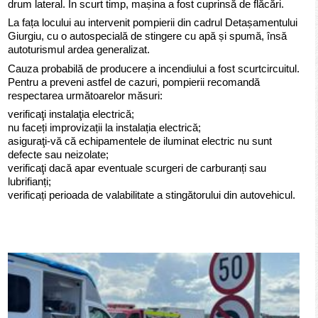
drum lateral. În scurt timp, mașina a fost cuprinsă de flăcări.
La fața locului au intervenit pompierii din cadrul Detașamentului
Giurgiu, cu o autospecială de stingere cu apă și spumă, însă
autoturismul ardea generalizat.
Cauza probabilă de producere a incendiului a fost scurtcircuitul.
Pentru a preveni astfel de cazuri, pompierii recomandă
respectarea următoarelor măsuri:
verificaţi instalaţia electrică;
nu faceți improvizații la instalația electrică;
asiguraţi-vă că echipamentele de iluminat electric nu sunt
defecte sau neizolate;
verificaţi dacă apar eventuale scurgeri de carburanți sau
lubrifianți;
verificați perioada de valabilitate a stingătorului din autovehicul.