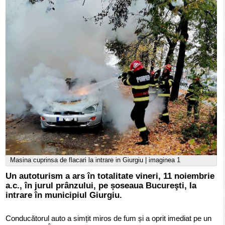
Masina cuprinsa de flacari la intrare in Giurgiu | imaginea 1
Un autoturism a ars în totalitate vineri, 11 noiembrie
a.c., în jurul prânzului, pe șoseaua Bucureşti, la
intrare în municipiul Giurgiu.
Conducătorul auto a simțit miros de fum și a oprit imediat pe un