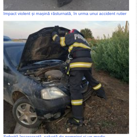
Impact violent și mașină răsturnată, în urma unui accident rutier
Șoferiță încarcerată, salvată de pompieri și un medic