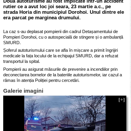
Două autoturisme au fost implicate într-un accident
rutier ce a avut loc joi seara, 23 martie a.c., pe
strada Horia din municipiul Dorohoi. Unul dintre ele
era parcat pe marginea drumului.
La caz s-au deplasat pompierii din cadrul Detașamentului de
Pompieri Dorohoi, cu o autospecială de stingere și o ambulanță
SMURD.
Șoferul autoturismului care se afla în mișcare a primit îngrijiri
medicale la fața locului de la echipajul SMURD, dar a refuzat
transportul la spital.
Pompierii au asigurat măsurile de prevenire a incendiilor prin
deconectarea bornelor de la bateriile autoturismelor, iar cazul a
rămas în atenția Poliției pentru cercetări.
Galerie imagini