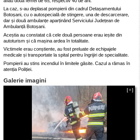
aflau două femei de 65, respectiv 40 de ani.
La caz, s-au deplasat pompierii din cadrul Detașamentului
Botoșani, cu o autospecială de stingere, una de descarcerare,
dar și două ambulanțe aparținând Serviciului Județean de
Ambulanță Botoșani.
Aceștia au constatat că cele două persoane erau ieșite din
autoturism și că mașina ardea în totalitate.
Victimele erau conștiente, au fost preluate de echipajele
medicale și transportate la spital pentru îngrijiri de specialitate.
Pompierii au stins incendiul în limitele găsite. Cazul a rămas în
atenția Poliției.
Galerie imagini