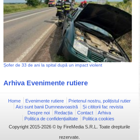
Șofer de 33 de ani la spital după un impact violent
Arhiva Evenimente rutiere
Home
Evenimente rutiere
Prietenul nostru, polițistul rutier
Aici sunt banii Dumneavoastră
Și cititorii fac revista
Despre noi
Redacția
Contact
Arhiva
Politica de confidențialitate
Politica cookies
Copyright 2015-2026 © by FireMedia S.R.L. Toate drepturile
rezervate.