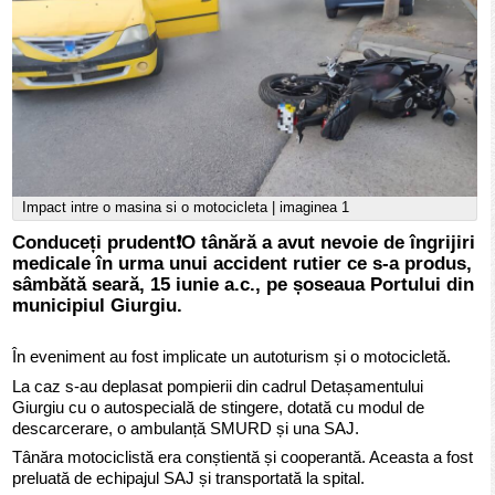
Impact intre o masina si o motocicleta | imaginea 1
Conduceți prudent❗️O tânără a avut nevoie de îngrijiri
medicale în urma unui accident rutier ce s-a produs,
sâmbătă seară, 15 iunie a.c., pe șoseaua Portului din
municipiul Giurgiu.
În eveniment au fost implicate un autoturism și o motocicletă.
La caz s-au deplasat pompierii din cadrul Detașamentului
Giurgiu cu o autospecială de stingere, dotată cu modul de
descarcerare, o ambulanță SMURD și una SAJ.
Tânăra motociclistă era conștientă și cooperantă. Aceasta a fost
preluată de echipajul SAJ și transportată la spital.