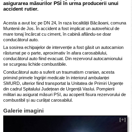
asigurarea măsurilor PSI în urma producerii unui
accident rutier.
Acesta a avut loc pe DN 24, în raza localității Băcăoani, comuna
Muntenii de Jos. În accident a fost implicat un autovehicul de
mare tonaj încărcat cu ciment, în cabină aflându-se doar
conducătorul auto.
La sosirea echipajelor de intervenție a fost găsit un autocamion
răsturnat pe o parte, aproximativ în afara carosabilului,
conducătorul auto fiind evacuat. Din rezervorul autocamionului
se scurgeau lichide combustibile.
Conducătorul auto a suferit un traumatism cranian, acesta
primind primele îngrijiri medicale în interiorul ambulanței
SMURD, ulterior fiind transportat la Unitatea de Primiri Urgențe
din cadrul Spitalului Județean de Urgență Vaslui. Pompierii
militari au asigurat măsuri PSI, au acoperit fisura rezervorului de
combustibil și au curățat carosabilul.
Galerie imagini