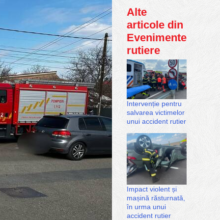
Alte
articole din
Evenimente
rutiere
Intervenție pentru
salvarea victimelor
unui accident rutier
Impact violent și
mașină răsturnată,
în urma unui
accident rutier