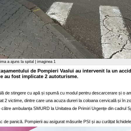
ima a ajuns la spital | imaginea 1
tașamentului de Pompieri Vaslui au intervenit la un accid
re au fost implicate 2 autoturisme.
ială de stingere cu apă și spumă cu modul pentru descarcerare și o 
at 2 victime, dintre care una acuza dureri la coloana cervicală și în 
 de către ambulanța SMURD la Unitatea de Primiri Urgențe din cadrul S
c de panică. Pompierii au asigurat măsurile PSI și au curățat lichidele