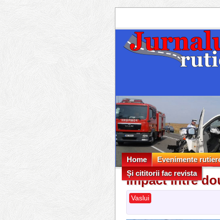
Home
Evenimente rutier
Și cititorii fac revista
Evenimente rutier
Impact între dou
Și cititorii fac revista
Vaslui