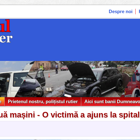
Despre noi
e
Prietenul nostru, polițistul rutier
Aici sunt banii Dumneavo
e
Prietenul nostru, polițistul rutier
Aici sunt banii Dumneavo
ă mașini - O victimă a ajuns la spital