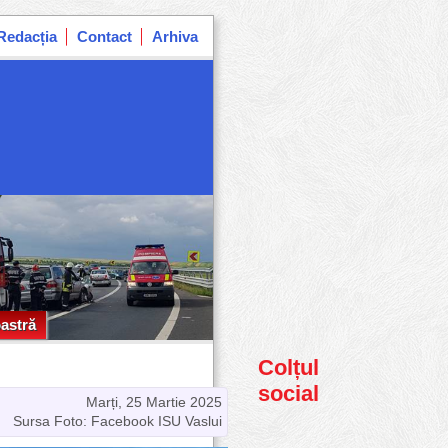
Redacția
Contact
Arhiva
astră
astră
Colțul
social
Marți, 25 Martie 2025
Sursa Foto: Facebook ISU Vaslui