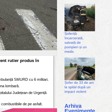
Șoferiță
încarcerată,
salvată de
pompieri și un
medic
ent rutier produs în
ambulanță SMURD cu 6 militari.
Șofer de 33 de ani
zona lombară.
la spital după un
impact violent
pitalului Județean de Urgență
 combustibile de pe asfalt.
Arhiva
Evenimente