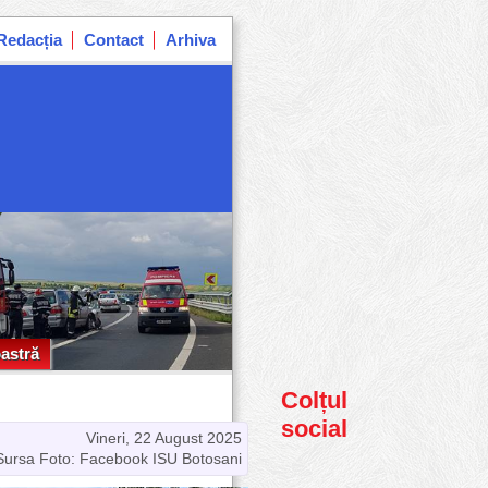
Redacția
Contact
Arhiva
astră
astră
Colțul
social
Vineri, 22 August 2025
Sursa Foto: Facebook ISU Botosani