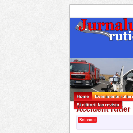
Home
Evenimente rutier
Și cititorii fac revista
Evenimente rutier
Accident rutier
Și cititorii fac revista
Botosani