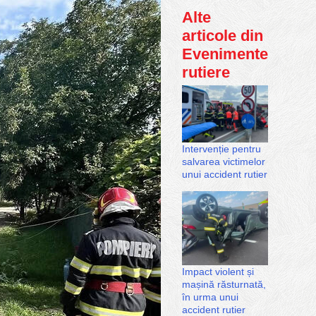
Alte
articole din
Evenimente
rutiere
Intervenție pentru
salvarea victimelor
unui accident rutier
Impact violent și
mașină răsturnată,
în urma unui
accident rutier