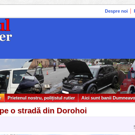
Despre noi
e
Prietenul nostru, polițistul rutier
Aici sunt banii Dumneavo
e
Prietenul nostru, polițistul rutier
Aici sunt banii Dumneavo
 pe o stradă din Dorohoi