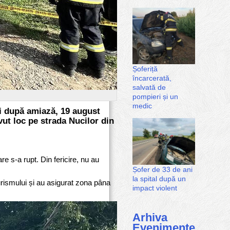
Șoferiță
încarcerată,
salvată de
pompieri și un
medic
i după amiază, 19 august
vut loc pe strada Nucilor din
re s-a rupt. Din fericire, nu au
Șofer de 33 de ani
la spital după un
urismului și au asigurat zona pâna
impact violent
Arhiva
Evenimente