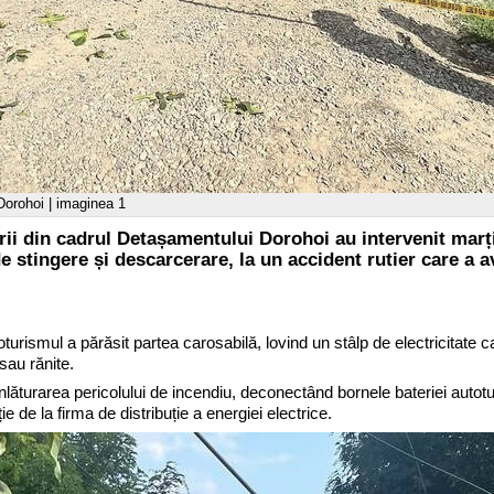
 Dorohoi | imaginea 1
i din cadrul Detașamentului Dorohoi au intervenit marț
de stingere și descarcerare, la un accident rutier care a a
turismul a părăsit partea carosabilă, lovind un stâlp de electricitate ca
sau rănite.
înlăturarea pericolului de incendiu, deconectând bornele bateriei autot
ie de la firma de distribuție a energiei electrice.