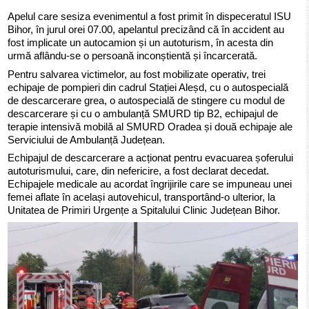
Apelul care sesiza evenimentul a fost primit în dispeceratul ISU
Bihor, în jurul orei 07.00, apelantul precizând că în accident au
fost implicate un autocamion și un autoturism, în acesta din
urmă aflându-se o persoană inconștientă și încarcerată.
Pentru salvarea victimelor, au fost mobilizate operativ, trei
echipaje de pompieri din cadrul Stației Aleșd, cu o autospecială
de descarcerare grea, o autospecială de stingere cu modul de
descarcerare și cu o ambulanță SMURD tip B2, echipajul de
terapie intensivă mobilă al SMURD Oradea și două echipaje ale
Serviciului de Ambulanță Județean.
Echipajul de descarcerare a acționat pentru evacuarea șoferului
autoturismului, care, din nefericire, a fost declarat decedat.
Echipajele medicale au acordat îngrijirile care se impuneau unei
femei aflate în același autovehicul, transportând-o ulterior, la
Unitatea de Primiri Urgențe a Spitalului Clinic Județean Bihor.