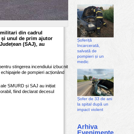
militari din cadrul
și unul de prim ajutor
Șoferiță
 Județean (SAJ), au
încarcerată,
salvată de
pompieri și un
medic
 pentru stingerea incendiului izbucnit
, echipajele de pompieri acționând
dicale SMURD și SAJ au inițiat
orabil, fiind declarat decesul
Șofer de 33 de ani
la spital după un
impact violent
Arhiva
Evenimente