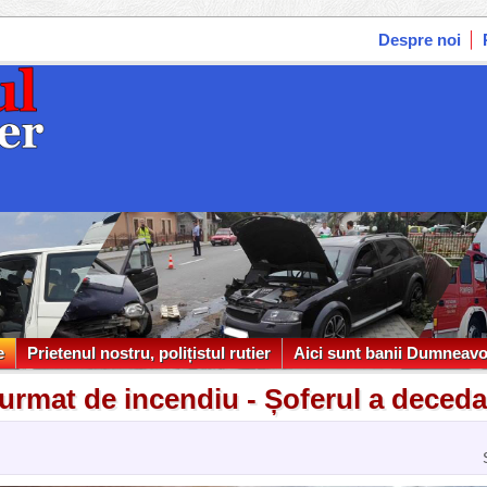
Despre noi
e
Prietenul nostru, polițistul rutier
Aici sunt banii Dumneavo
e
Prietenul nostru, polițistul rutier
Aici sunt banii Dumneavo
 urmat de incendiu - Șoferul a deceda