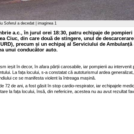
iu Soferul a decedat | imaginea 1
brie a.c., în jurul orei 18:30, patru echipaje de pompieri 
a Ciuc, din care două de stingere, unul de descarcerare 
MURD), precum și un echipaj al Serviciului de Ambulanță
rea unui conducător auto.
sm ieșit în decor, în afara părții carosabile, iar pompierii au intervenit
tului. La fața locului, s-a constatat că autoturismul ardea generalizat
ndiului ce se manifesta violent la întreaga mașină.
e 72 de ani, a fost găsit în stop cardio-respirator, iar echipajele me
re la fața locului, însă, din nefericire, acestea nu au avut rezultat fav