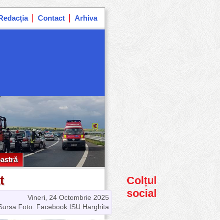
Redacția
Contact
Arhiva
astră
astră
t
Colțul
social
Vineri, 24 Octombrie 2025
Sursa Foto: Facebook ISU Harghita