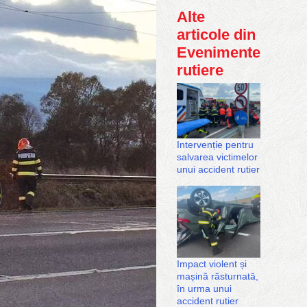
Alte
articole din
Evenimente
rutiere
Intervenție pentru
salvarea victimelor
unui accident rutier
Impact violent și
mașină răsturnată,
în urma unui
accident rutier