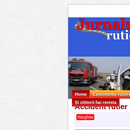
Home
Evenimente rutier
Și cititorii fac revista
Evenimente rutier
Accident rutier
Și cititorii fac revista
Harghita