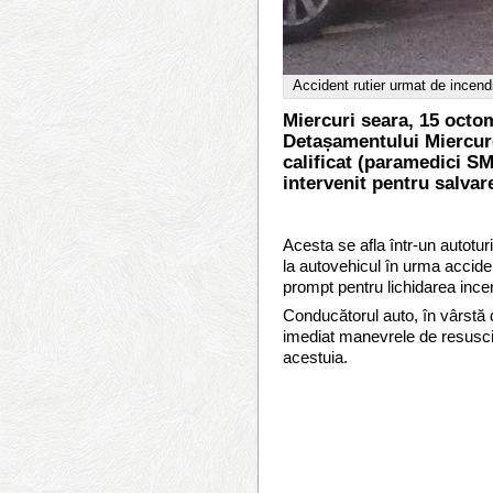
Accident rutier urmat de incend
Miercuri seara, 15 octom
Detașamentului Miercure
calificat (paramedici S
intervenit pentru salva
Acesta se afla într-un autoturi
la autovehicul în urma acciden
prompt pentru lichidarea ince
Conducătorul auto, în vârstă d
imediat manevrele de resuscita
acestuia.