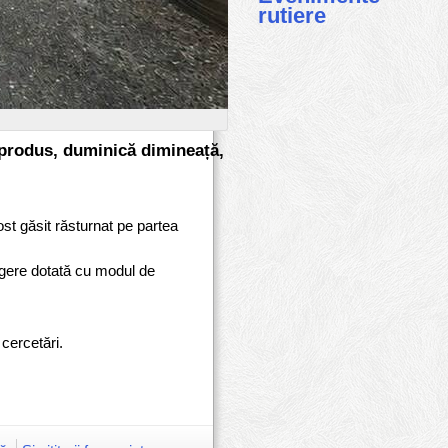
rutiere
a produs, duminică dimineață,
st găsit răsturnat pe partea
ingere dotată cu modul de
 cercetări.