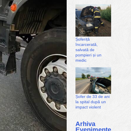
Șoferiță
încarcerată,
salvată de
pompieri și un
medic
Șofer de 33 de ani
la spital după un
impact violent
Arhiva
Evenimente