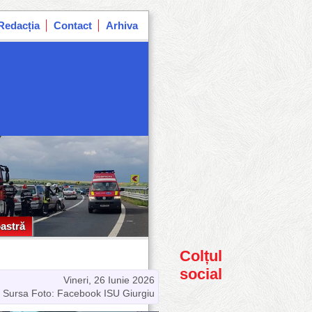
Redacția
Contact
Arhiva
astră
astră
Colțul
social
Vineri, 26 Iunie 2026
Sursa Foto: Facebook ISU Giurgiu