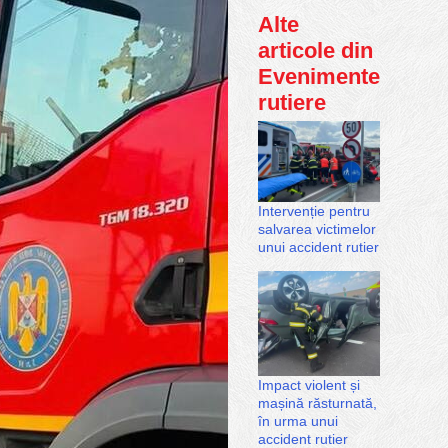
Alte
articole din
Evenimente
rutiere
Intervenție pentru
salvarea victimelor
unui accident rutier
Impact violent și
mașină răsturnată,
în urma unui
accident rutier