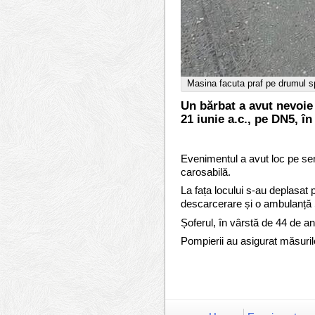
Masina facuta praf pe drumul s
Un bărbat a avut nevoie 
21 iunie a.c., pe DN5, în
Evenimentul a avut loc pe sen
carosabilă.
La fața locului s-au deplasat
descarcerare și o ambulan
Șoferul, în vârstă de 44 de ani
Pompierii au asigurat măsurile 