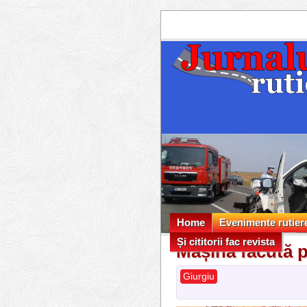
Home
Evenimente rutier
Și cititorii fac revista
Evenimente rutier
Mașină făcută p
Și cititorii fac revista
Giurgiu