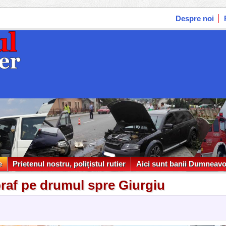
Despre noi
e
Prietenul nostru, polițistul rutier
Aici sunt banii Dumneavo
e
Prietenul nostru, polițistul rutier
Aici sunt banii Dumneavo
raf pe drumul spre Giurgiu