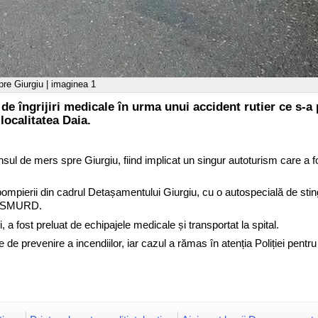
pre Giurgiu | imaginea 1
de îngrijiri medicale în urma unui accident rutier ce s-
 localitatea Daia.
sul de mers spre Giurgiu, fiind implicat un singur autoturism care a fo
 pompierii din cadrul Detașamentului Giurgiu, cu o autospecială de st
ță SMURD.
, a fost preluat de echipajele medicale și transportat la spital.
de prevenire a incendiilor, iar cazul a rămas în atenția Poliției pentru