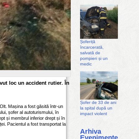
Șoferiță
încarcerată,
salvată de
pompieri și un
medic
vut loc un accident rutier. În
Șofer de 33 de ani
Olt. Mașina a fost găsită într-un
la spital după un
lui, șofer al autoturismului, în
impact violent
t și membrul inferior drept și în
ței. Pacientul a fost transportat la
Arhiva
Evenimente