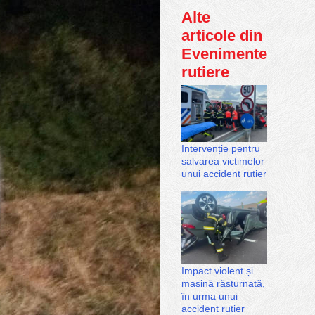
Alte
articole din
Evenimente
rutiere
Intervenție pentru
salvarea victimelor
unui accident rutier
Impact violent și
mașină răsturnată,
în urma unui
accident rutier