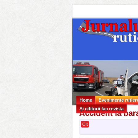
Home
Evenimente rutier
Și cititorii fac revista
Evenimente rutier
Accident la bar
Și cititorii fac revista
Olt