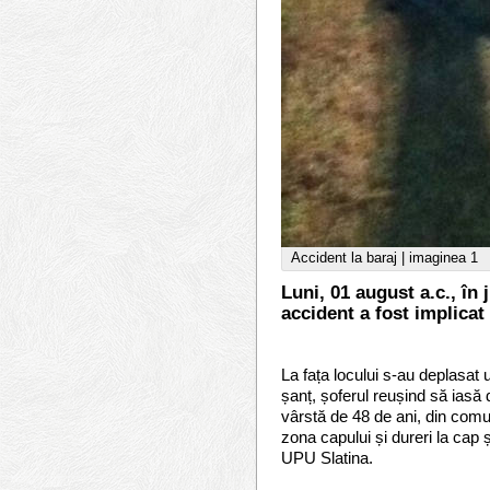
Accident la baraj | imaginea 1
Luni, 01 august a.c., în 
accident a fost implicat
La fața locului s-au deplasat 
șanț, șoferul reușind să iasă d
vârstă de 48 de ani, din comu
zona capului și dureri la cap și
UPU Slatina.