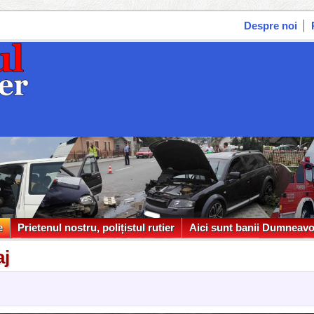
Despre noi
e
Prietenul nostru, polițistul rutier
Aici sunt banii Dumneavo
e
Prietenul nostru, polițistul rutier
Aici sunt banii Dumneavo
aj