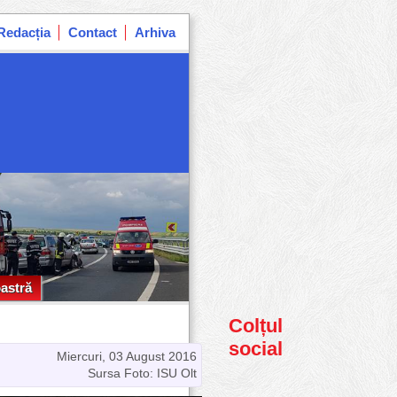
Redacția
Contact
Arhiva
astră
astră
Colțul
social
Miercuri, 03 August 2016
Sursa Foto: ISU Olt