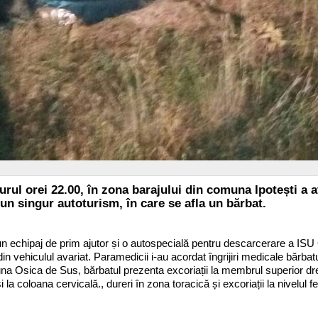
jurul orei 22.00, în zona barajului din comuna Ipotești a a
 un singur autoturism, în care se afla un bărbat.
un echipaj de prim ajutor și o autospecială pentru descarcerare a ISU 
in vehiculul avariat. Paramedicii i-au acordat îngrijiri medicale bărbatu
na Osica de Sus, bărbatul prezenta excoriații la membrul superior drep
 la coloana cervicală., dureri în zona toracică și excoriații la nivelul fe