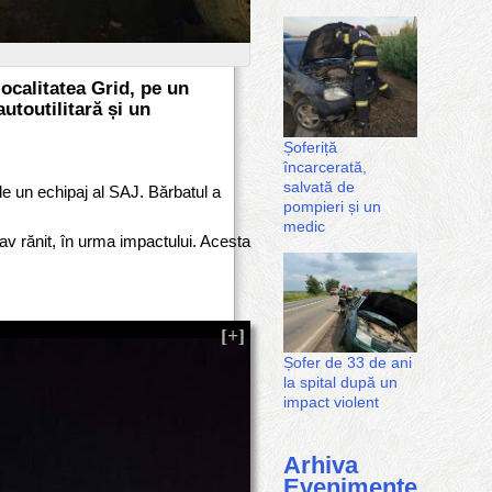
localitatea Grid, pe un
utoutilitară și un
Șoferiță
încarcerată,
salvată de
 de un echipaj al SAJ. Bărbatul a
pompieri și un
medic
rav rănit, în urma impactului. Acesta
Șofer de 33 de ani
la spital după un
impact violent
Arhiva
Evenimente