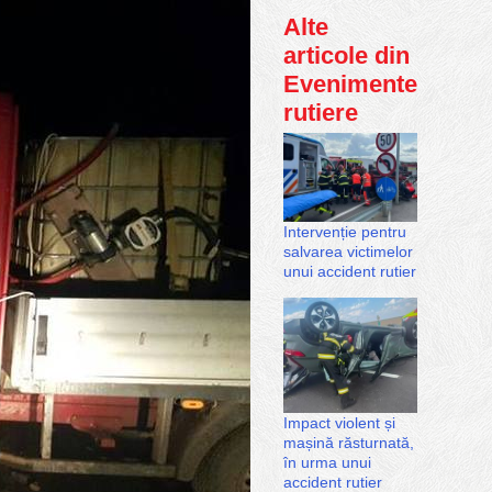
Alte
articole din
Evenimente
rutiere
Intervenție pentru
salvarea victimelor
unui accident rutier
Impact violent și
mașină răsturnată,
în urma unui
accident rutier