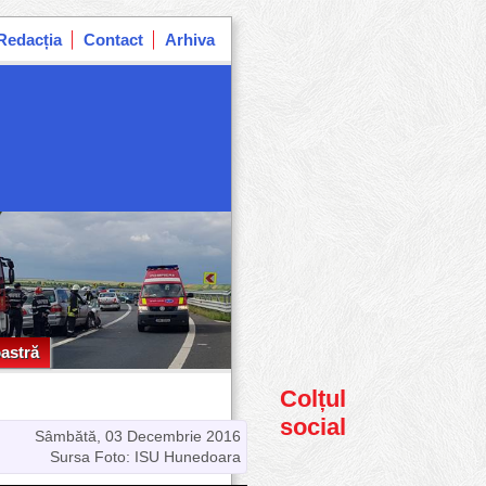
Redacția
Contact
Arhiva
astră
astră
Colțul
social
Sâmbătă, 03 Decembrie 2016
Sursa Foto: ISU Hunedoara