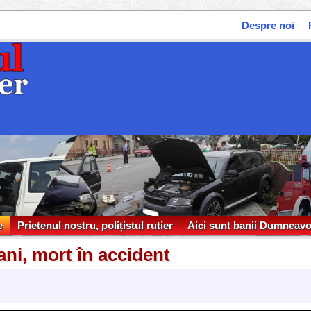
Despre noi
e
Prietenul nostru, polițistul rutier
Aici sunt banii Dumneavo
e
Prietenul nostru, polițistul rutier
Aici sunt banii Dumneavo
ani, mort în accident