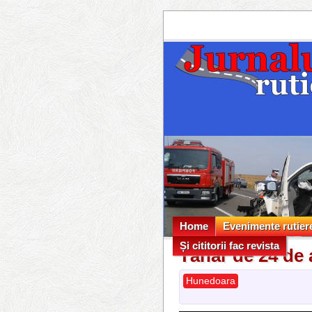
Home
Evenimente rutier
Și cititorii fac revista
Evenimente rutier
Tânăr de 24 de 
Și cititorii fac revista
Hunedoara