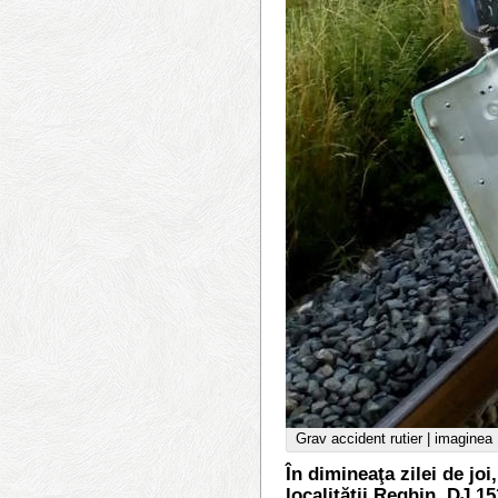
Grav accident rutier | imaginea
În dimineaţa zilei de jo
localității Reghin, DJ 1