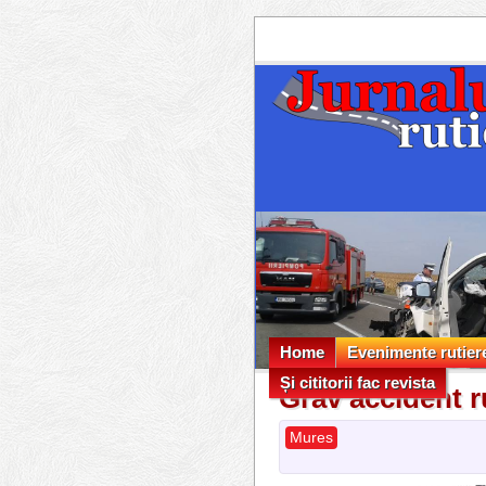
Home
Evenimente rutier
Și cititorii fac revista
Evenimente rutier
Grav accident r
Și cititorii fac revista
Mures