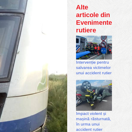
Alte
articole din
Evenimente
rutiere
Intervenție pentru
salvarea victimelor
unui accident rutier
Impact violent și
mașină răsturnată,
în urma unui
accident rutier