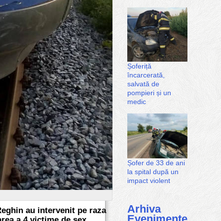
Șoferiță
încarcerată,
salvată de
pompieri și un
medic
Șofer de 33 de ani
la spital după un
impact violent
Arhiva
Reghin au intervenit pe raza
Evenimente
area a 4 victime de sex