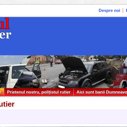
Despre noi
e
Prietenul nostru, polițistul rutier
Aici sunt banii Dumneavo
e
Prietenul nostru, polițistul rutier
Aici sunt banii Dumneavo
utier