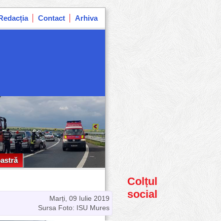
Redacția
Contact
Arhiva
astră
astră
Colțul
social
Marți, 09 Iulie 2019
Sursa Foto: ISU Mures