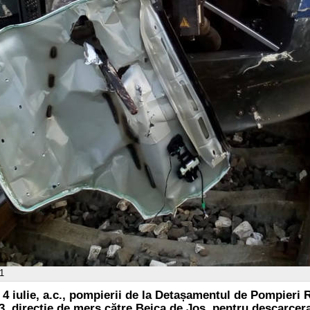
 1
i, 4 iulie, a.c., pompierii de la Detașamentul de Pompieri 
53, direcție de mers către Beica de Jos, pentru descarcer